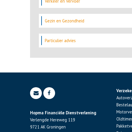
Verkeer en Vervoer
Gezin en Gezondheid
Particulier advies
Verzeke
Autover
Bestela
Motorve
Hopma Financiële Dienstverlening
Oldtime
Verlengde Hereweg 119
Pakketv
9721 AK
Groningen