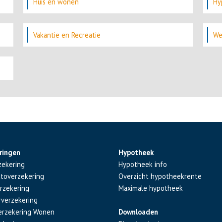
Huis en wonen
Hy
Vakantie en Recreatie
We
ringen
Hypotheek
zekering
Hypotheek info
utoverzekering
Overzicht hypotheekrente
rzekering
Maximale hypotheek
rverzekering
erzekering Wonen
Downloaden