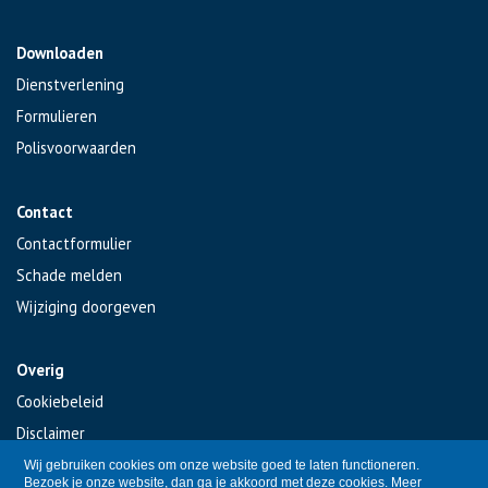
Downloaden
Dienstverlening
Formulieren
Polisvoorwaarden
Contact
Contactformulier
Schade melden
Wijziging doorgeven
Overig
Cookiebeleid
Disclaimer
Privacy
Wij gebruiken cookies om onze website goed te laten functioneren.
Bezoek je onze website, dan ga je akkoord met deze cookies.
Meer