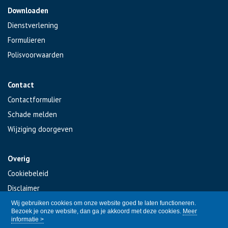
Downloaden
Dienstverlening
Formulieren
Polisvoorwaarden
Contact
Contactformulier
Schade melden
Wijziging doorgeven
Overig
Cookiebeleid
Disclaimer
Privacy
Wij gebruiken cookies om onze website goed te laten functioneren.
Bezoek je onze website, dan ga je akkoord met deze cookies.
Meer
informatie >