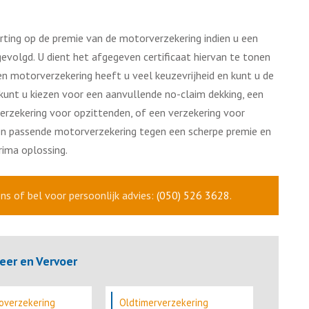
ing op de premie van de motorverzekering indien u een
evolgd. U dient het afgegeven certificaat hiervan te tonen
een motorverzekering heeft u veel keuzevrijheid en kunt u de
 kunt u kiezen voor een aanvullende no-claim dekking, een
erzekering voor opzittenden, of een verzekering voor
en passende motorverzekering tegen een scherpe premie en
rima oplossing.
s of bel voor persoonlijk advies:
(050) 526 3628
.
eer en Vervoer
overzekering
Oldtimerverzekering