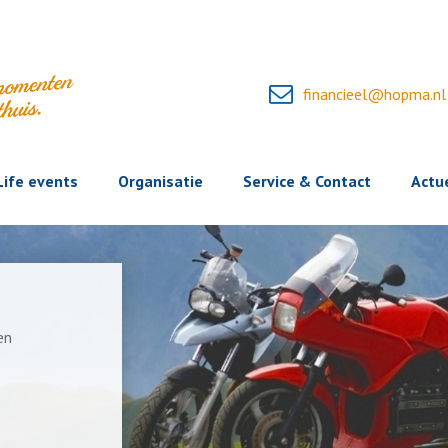
financieel@hopma.nl
Life events
Organisatie
Service & Contact
Actu
en