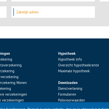
Zakelijk advies
ringen
Hypotheek
zekering
Hypotheek info
utoverzekering
Overzicht hypotheekrente
rzekering
Maximale hypotheek
rverzekering
erzekering Wonen
Downloaden
ekering
Dienstverlening
iere verzekeringen
Formulieren
e verzekeringen
Polisvoorwaarden