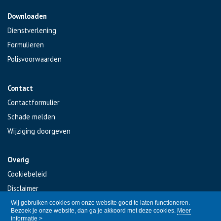
Downloaden
Dienstverlening
Formulieren
Polisvoorwaarden
Contact
Contactformulier
Schade melden
Wijziging doorgeven
Overig
Cookiebeleid
Disclaimer
Privacy
Wij gebruiken cookies om onze website goed te laten functioneren.
Bezoek je onze website, dan ga je akkoord met deze cookies.
Meer
informatie >