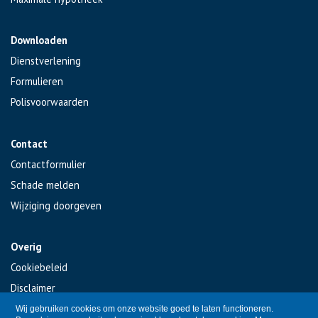
Downloaden
Dienstverlening
Formulieren
Polisvoorwaarden
Contact
Contactformulier
Schade melden
Wijziging doorgeven
Overig
Cookiebeleid
Disclaimer
Privacy
Wij gebruiken cookies om onze website goed te laten functioneren.