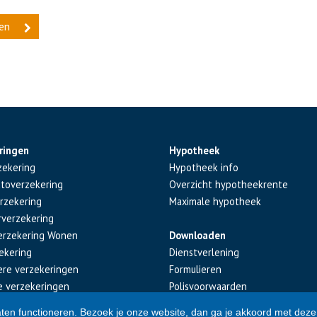
ringen
Hypotheek
zekering
Hypotheek info
utoverzekering
Overzicht hypotheekrente
rzekering
Maximale hypotheek
rverzekering
erzekering Wonen
Downloaden
ekering
Dienstverlening
iere verzekeringen
Formulieren
e verzekeringen
Polisvoorwaarden
aten functioneren. Bezoek je onze website, dan ga je akkoord met deze