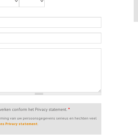
werken conform het Privacy statement.
*
erming van uw persoonsgegevens serieus en hechten veel
 ons Privacy statement
.