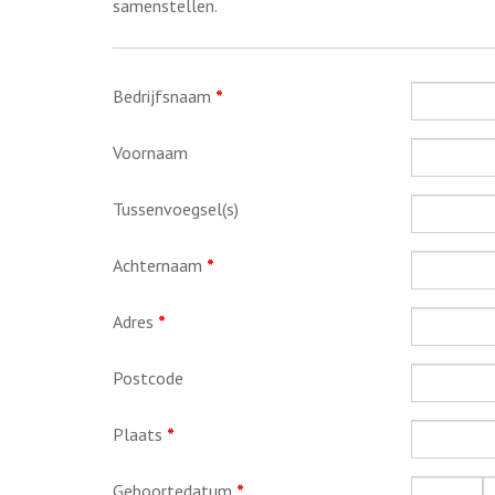
samenstellen.
Bedrijfsnaam
*
Voornaam
Tussenvoegsel(s)
Achternaam
*
Adres
*
Postcode
Plaats
*
Geboortedatum
*
Dag
M